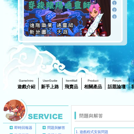
1
2
3
GameIntro
UserGudie
ItemMall
Product
Forum
遊戲介紹
新手上路
飛賣品
相關產品
話題論壇
即時回報器
問題與解答
1. 遊戲程式安裝問題