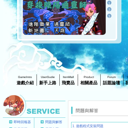
1
2
3
GameIntro
UserGudie
ItemMall
Product
Forum
遊戲介紹
新手上路
飛賣品
相關產品
話題論壇
即時回報器
問題與解答
1. 遊戲程式安裝問題