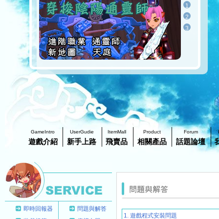
1
2
3
GameIntro
UserGudie
ItemMall
Product
Forum
遊戲介紹
新手上路
飛賣品
相關產品
話題論壇
即時回報器
問題與解答
1. 遊戲程式安裝問題