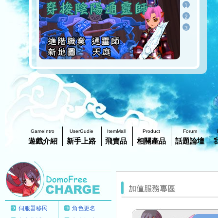
1
2
3
GameIntro
UserGudie
ItemMall
Product
Forum
遊戲介紹
新手上路
飛賣品
相關產品
話題論壇
伺服器移民
角色更名