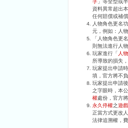
字
」等全型或
資料異常超出
任何賠償或補
人物角色更名
元，例如：人物
「人物角色更
則無法進行人
玩家進行「
人
所導致的損失
玩家提出申請
填，官方將不
玩家提出申請
之字眼時，本
權
處份，官方
永久停權
之
遊
正當方式更改
法律追溯權，