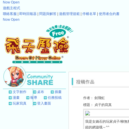
Now Open
遊戲主程式
聯絡客服
|
即時回報器
|
問題與解答
|
遊戲管理規範
|
停權名單
|
使用者合約書
Now Open
文字創作
桌布
插畫
漫畫
報導
任務投稿
作者：
劍飛虹
玩家寫真
登入畫面
標題：
貞子的寫真
我是女媧石的玩家貞子/柳
錯的網遊哦～^^