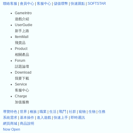
聯絡客服
|
會員中心
|
客服中心
|
儲值噗幣
|
快速購點
|
SOFTSTAR
GameIntro
遊戲介紹
UserGudie
新手上路
ItemMall
飛賣品
Product
相關產品
Forum
話題論壇
Download
我要下載
Service
客服中心
Charge
加值服務
導覽特色
|
世界
|
種族
|
職業
|
生活
|
戰鬥
|
社群
|
寵物
|
生物
|
任務
系統需求
|
基本操作
|
進入遊戲
|
快速上手
|
即時通訊
網頁商城
|
商品說明
Now Open