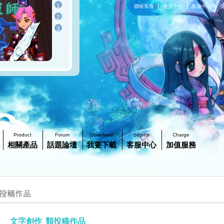
1
|
|
|
聯絡客服
會員中心
客服中心
2
3
Product
Forum
Download
Service
Charge
相關產品
話題論壇
我要下載
客服中心
加值服務
文字創作
類投稿作品