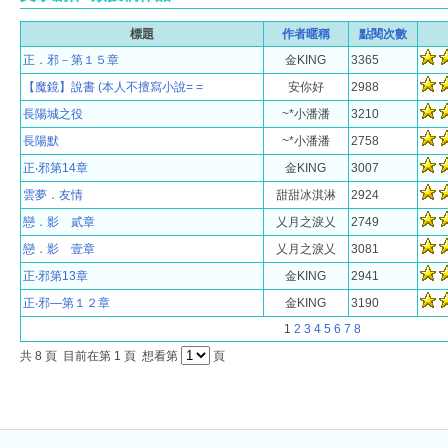
標題
作者暱稱
點閱次數
正．邪－第１５章
金KING
3365
【魔鏡】說書 (本人不擅寫小說= =
安你好
2988
長陽城之役
~*小潘潘
3210
長陽默
~*小潘潘
2758
正‧邪第14章
金KING
3007
雲夢．友情
甜甜冰淇淋
2924
戀．影 貳章
乂月之淚乂
2749
戀．影 壹章
乂月之淚乂
3081
正‧邪第13章
金KING
2941
正‧邪—第１２章
金KING
3190
1
2
3
4
5
6
7
8
共
8
頁 目前在第
1
頁 想看第
頁