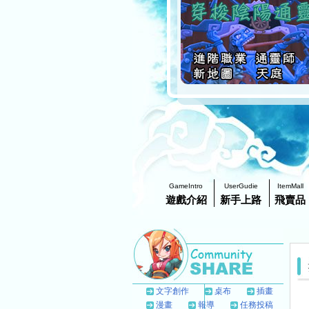
GameIntro
UserGudie
ItemMall
遊戲介紹
新手上路
飛賣品
文字創作
桌布
插畫
漫畫
報導
任務投稿