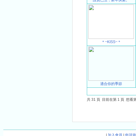
謹賀已丑，新年快樂。
＊~KISS~＊
適合你的季節
共
31
頁 目前在第
1
頁 想看
|
加入會員
|
申請遊