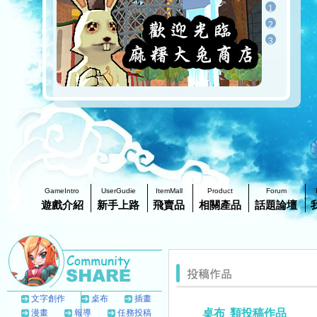
1
2
3
GameIntro
UserGudie
ItemMall
Product
Forum
遊戲介紹
新手上路
飛賣品
相關產品
話題論壇
文字創作
桌布
插畫
桌布
類投稿作品
漫畫
報導
任務投稿