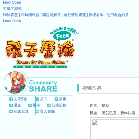
Now Open
遊戲主程式
聯絡客服
|
即時回報器
|
問題與解答
|
遊戲管理規範
|
停權名單
|
使用者合約書
Now Open
文字創作
桌布
插畫
漫畫
報導
任務投稿
作者：
貓朔
玩家寫真
登入畫面
標題：
謹賀已丑，新年快樂。