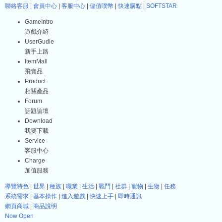
聯絡客服
|
會員中心
|
客服中心
|
儲值噗幣
|
快速購點
|
SOFTSTAR
GameIntro
遊戲介紹
UserGudie
新手上路
ItemMall
飛賣品
Product
相關產品
Forum
話題論壇
Download
我要下載
Service
客服中心
Charge
加值服務
導覽特色
|
世界
|
種族
|
職業
|
生活
|
戰鬥
|
社群
|
寵物
|
生物
|
任務
系統需求
|
基本操作
|
進入遊戲
|
快速上手
|
即時通訊
網頁商城
|
商品說明
Now Open